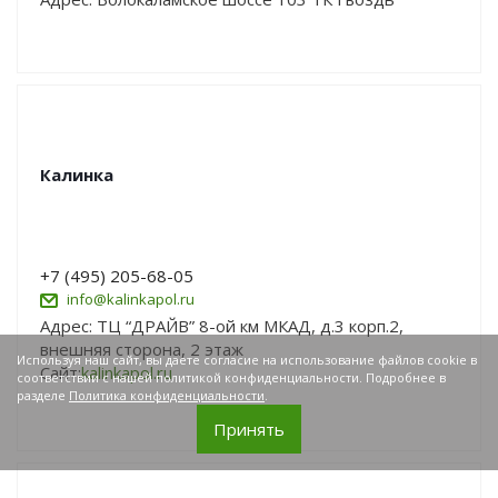
Калинка
+7 (495) 205-68-05
info@kalinkapol.ru
Адрес: ТЦ “ДРАЙВ” 8-ой км МКАД, д.3 корп.2,
внешняя сторона, 2 этаж
Используя наш сайт, вы даете согласие на использование файлов cookie в
Сайт:
kalinkapol.ru
соответствии с нашей политикой конфиденциальности. Подробнее в
разделе
Политика конфиденциальности
.
Принять