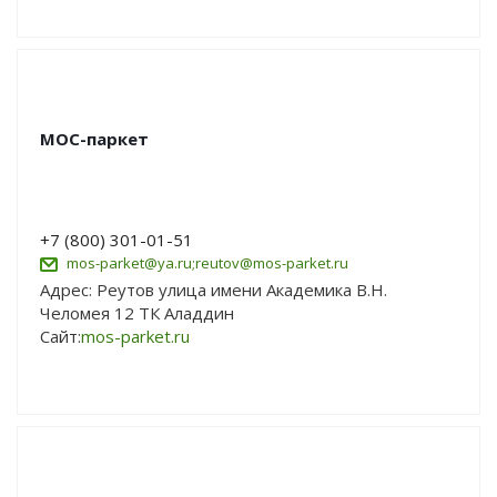
МОС-паркет
+7 (800) 301-01-51
mos-parket@ya.ru;reutov@mos-parket.ru
Адрес: Реутов улица имени Академика В.Н.
Челомея 12 ТК Аладдин
Сайт:
mos-parket.ru